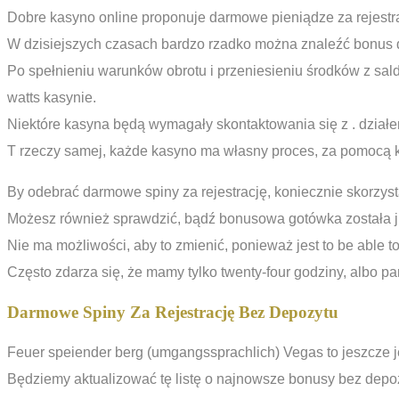
Dobre kasyno online proponuje darmowe pieniądze za rejestr
W dzisiejszych czasach bardzo rzadko można znaleźć bonus 
Po spełnieniu warunków obrotu i przeniesieniu środków z sa
watts kasynie.
Niektóre kasyna będą wymagały skontaktowania się z . działe
T rzeczy samej, każde kasyno ma własny proces, za pomocą k
By odebrać darmowe spiny za rejestrację, koniecznie skorzyst
Możesz również sprawdzić, bądź bonusowa gotówka została 
Nie ma możliwości, aby to zmienić, ponieważ jest to be able to
Często zdarza się, że mamy tylko twenty-four godziny, albo p
Darmowe Spiny Za Rejestrację Bez Depozytu
Feuer speiender berg (umgangssprachlich) Vegas to jeszcze je
Będziemy aktualizować tę listę o najnowsze bonusy bez depozy