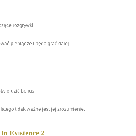
czące rozgrywki.
ować pieniądze i będą grać dalej.
twierdzić bonus.
tego tidak ważne jest jej zrozumienie.
In Existence 2