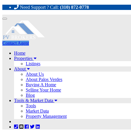
Need Support ? Call:
(310) 872-0778
Toggle
navigation
Contact Agent
Home
Properties
Listings
About
About Us
About Palos Verdes
Buying A Home
Selling Your Home
Blog
Tools & Market Data
Tools
Market Data
Property Management