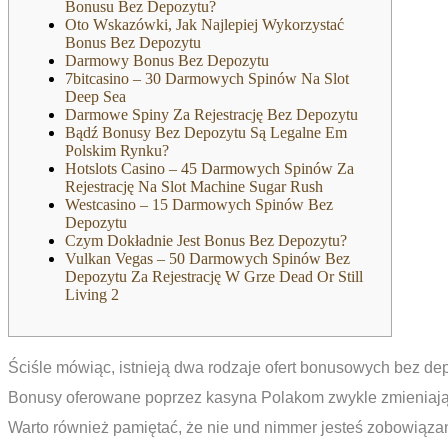
Bonusu Bez Depozytu?
Oto Wskazówki, Jak Najlepiej Wykorzystać
Bonus Bez Depozytu
Darmowy Bonus Bez Depozytu
7bitcasino – 30 Darmowych Spinów Na Slot
Deep Sea
Darmowe Spiny Za Rejestrację Bez Depozytu
Bądź Bonusy Bez Depozytu Są Legalne Em
Polskim Rynku?
Hotslots Casino – 45 Darmowych Spinów Za
Rejestrację Na Slot Machine Sugar Rush
Westcasino – 15 Darmowych Spinów Bez
Depozytu
Czym Dokładnie Jest Bonus Bez Depozytu?
Vulkan Vegas – 50 Darmowych Spinów Bez
Depozytu Za Rejestrację W Grze Dead Or Still
Living 2
Ściśle mówiąc, istnieją dwa rodzaje ofert bonusowych bez de
Bonusy oferowane poprzez kasyna Polakom zwykle zmieniają 
Warto również pamiętać, że nie und nimmer jesteś zobowiązan