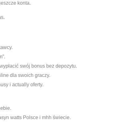
jeszcze konta.
as.
tawcy.
m”.
wypłacić swój bonus bez depozytu.
ine dla swoich graczy.
y i actually oferty.
ebie.
asyn watts Polsce i mhh świecie.