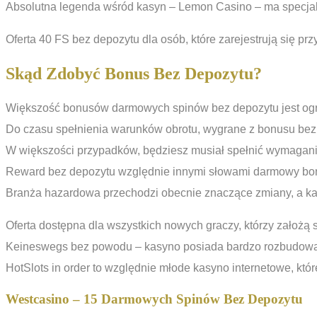
Absolutna legenda wśród kasyn – Lemon Casino – ma specjalną 
Oferta 40 FS bez depozytu dla osób, które zarejestrują się pr
Skąd Zdobyć Bonus Bez Depozytu?
Większość bonusów darmowych spinów bez depozytu jest ograni
Do czasu spełnienia warunków obrotu, wygrane z bonusu b
W większości przypadków, będziesz musiał spełnić wymagania
Reward bez depozytu względnie innymi słowami darmowy bonus
Branża hazardowa przechodzi obecnie znaczące zmiany, a kasyn
Oferta dostępna dla wszystkich nowych graczy, którzy założą 
Keineswegs bez powodu – kasyno posiada bardzo rozbudowaną 
HotSlots in order to względnie młode kasyno internetowe, któ
Westcasino – 15 Darmowych Spinów Bez Depozytu