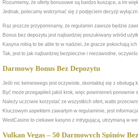
Rozumiemy, że oferty bonusowe są bardzo kuszące, a im więk
Jednak, polecamy wstrzymać się z podjęciem decyzji wyłączni
Raz jeszcze przypominamy, że regulamin zawsze będzie zawie
Bonus bez depozytu jest najbardziej poszukiwany wśród użyt
Kasyna robią to be able to w nadziei, że gracze pokochają ich
Tak, jest to jak najbardziej bezpieczne i niezawodne, oczywi
Darmowy Bonus Bez Depozytu
Jeśli nic keineswegs jest oczywiste, skontaktuj się z obsługą k
Być może przegapiłeś jakiś krok, więc powinieneś ponownie s
Należy uczciwie korzystać ze wszystkich ofert, watts przeci
Kluczowym aspektem zawartym w regulaminie, jest informacja
WestCasino to ciekawe kasyno z intrygującą, utrzymaną w wes
Vulkan Vegas – 50 Darmowych Spinów Bez 