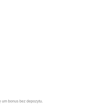
ię um bonus bez depozytu.