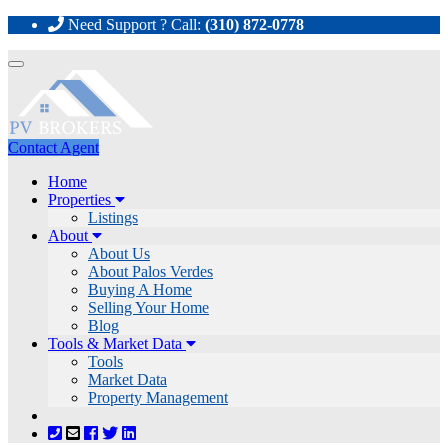
Need Support ? Call:
(310) 872-0778
Toggle
navigation
Contact Agent
Home
Properties
Listings
About
About Us
About Palos Verdes
Buying A Home
Selling Your Home
Blog
Tools & Market Data
Tools
Market Data
Property Management