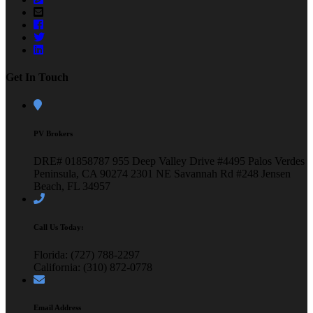
Get In Touch
PV Brokers
DRE# 01858787
955 Deep Valley Drive #4495
Palos Verdes
Peninsula, CA 90274
2301 NE Savannah Rd #248
Jensen
Beach, FL 34957
Call Us Today:
Florida: (727) 788-2297
California: (310) 872-0778
Email Address