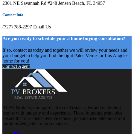
2301 NE Savannah Rd #248 Jensen Beach, FL 34957
Contact Info
(727) 788-2297
Email Us
Are you ready to schedule your a home buying consultation?
If so, contact us today and together we will review your needs and
your budget to help you find the right Palos Verdes or Los Angeles
home for you!
Contact Agent
At PV Brokers, our approach to real estate sales and marketing
begins with integrity and experience. These founding principles
ensure that our clients receive ethical, personalized attention from
our knowledgeable representatives.