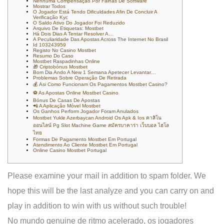
Nenhuma Compensação Por Falhas De Software
Mostrar Todos
O Jogador Está Tendo Dificuldades Afin De Concluir A
Verificação Kyc
O Saldo Ativo Do Jogador Foi Reduzido
Arquivo De Etiquetas: Mostbet
Há Dois Dias A Tentar Resolver A…
A Peculiaridade Das Apostas Across The Internet No Brasil
Id 103243959
Registo No Casino Mostbet
Resumo Do Caso
Mostbet Raspadinhas Online
🎁 Criptobónus Mostbet
Bom Dia Ando A New 1 Semana Apetecer Levantar…
Problemas Sobre Operação De Retirada
💰 Asi Como Funcionam Os Pagamentos Mostbet Casino?
⚽ As Apostas Online Mostbet Casino
Bónus De Casas De Apostas
📲 A Aplicação Móvel Mostbet
Os Ganhos Perform Jogador Foram Anulados
Mostbet Yukle Azerbaycan Android Os Apk & Ios คาสิโน
ออนไลน์ Pg Slot Machine Game สมัครบาคาร่า เว็บบอล ไฮโล
ไทย
Formas De Pagamento Mostbet Em Portugal
Atendimento Ao Cliente Mostbet Em Portugal
Online Casino Mostbet Portugal
Please examine your mail in addition to spam folder. We
hope this will be the last analyze and you can carry on and
play in addition to win with us without such trouble!
No mundo genuine de ritmo acelerado, os jogadores