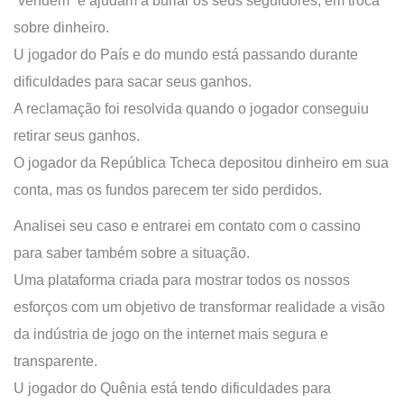
“vendem” e ajudam a burlar os seus seguidores, em troca
sobre dinheiro.
U jogador do País e do mundo está passando durante
dificuldades para sacar seus ganhos.
A reclamação foi resolvida quando o jogador conseguiu
retirar seus ganhos.
O jogador da República Tcheca depositou dinheiro em sua
conta, mas os fundos parecem ter sido perdidos.
Analisei seu caso e entrarei em contato com o cassino
para saber também sobre a situação.
Uma plataforma criada para mostrar todos os nossos
esforços com um objetivo de transformar realidade a visão
da indústria de jogo on the internet mais segura e
transparente.
U jogador do Quênia está tendo dificuldades para