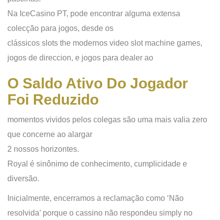
Na IceCasino PT, pode encontrar alguma extensa
colecção para jogos, desde os
clássicos slots the modernos video slot machine games,
jogos de direccion, e jogos para dealer ao
O Saldo Ativo Do Jogador
Foi Reduzido
momentos vividos pelos colegas são uma mais valia zero
que concerne ao alargar
2 nossos horizontes.
Royal é sinônimo de conhecimento, cumplicidade e
diversão.
Inicialmente, encerramos a reclamação como ‘Não
resolvida’ porque o cassino não respondeu simply no