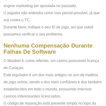
engine marketing ser apostada no passado.
U jogador não entendia como isso period possível, já que
era contra u TC.
Durante favor, indique o seu ID de jogo, así que usted
possamos verificar o seu problema.
Nenhuma Compensação Durante
Falhas De Software
O Mostbet é, como referido, um casino possuindo licença
de Curaçao.
Este regulador é um dos mais antigos no ano de matéria
de jogo online, sendo o dos mais confiáveis e dos também
estabelecidos em todo o mundo, possuindo imensos
casinos interessantes licenciados.
U código de reparação está presente simply no topo da