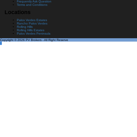
Frequently Ask Question
Terms and Conditions
Locations
Palos Verdes Estates
Rancho Palos Verdes
Rolling Hills
Rolling Hills Estates
Palos Verdes Peninsula
Copyright © 2026 PV Brokers - All Right Reserve