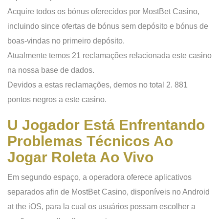
Acquire todos os bónus oferecidos por MostBet Casino,
incluindo since ofertas de bónus sem depósito e bónus de
boas-vindas no primeiro depósito.
Atualmente temos 21 reclamações relacionada este casino
na nossa base de dados.
Devidos a estas reclamações, demos no total 2. 881
pontos negros a este casino.
U Jogador Está Enfrentando
Problemas Técnicos Ao
Jogar Roleta Ao Vivo
Em segundo espaço, a operadora oferece aplicativos
separados afin de MostBet Casino, disponíveis no Android
at the iOS, para la cual os usuários possam escolher a