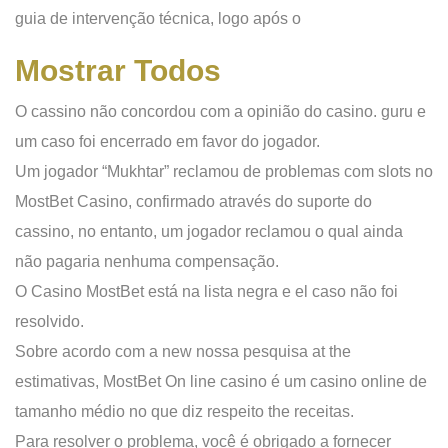
guia de intervenção técnica, logo após o
Mostrar Todos
O cassino não concordou com a opinião do casino. guru e
um caso foi encerrado em favor do jogador.
Um jogador “Mukhtar” reclamou de problemas com slots no
MostBet Casino, confirmado através do suporte do
cassino, no entanto, um jogador reclamou o qual ainda
não pagaria nenhuma compensação.
O Casino MostBet está na lista negra e el caso não foi
resolvido.
Sobre acordo com a new nossa pesquisa at the
estimativas, MostBet On line casino é um casino online de
tamanho médio no que diz respeito the receitas.
Para resolver o problema, você é obrigado a fornecer