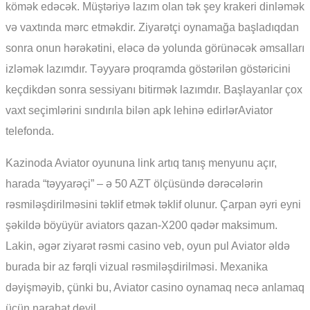
kömək edəcək. Müştəriyə lazım olan tək şey krakeri dinləmək
və vaxtında mərc etməkdir. Ziyarətçi oynamağa başladıqdan
sonra onun hərəkətini, eləcə də yolunda görünəcək əmsalları
izləmək lazımdır. Təyyarə proqramda göstərilən göstəricini
keçdikdən sonra sessiyanı bitirmək lazımdır. Başlayanlar çox
vaxt seçimlərini sındırıla bilən apk lehinə edirlərAviator
telefonda.
Kazinoda Aviator oyununa link artıq tanış menyunu açır,
harada “təyyarəçi” – ə 50 AZT ölçüsündə dərəcələrin
rəsmiləşdirilməsini təklif etmək təklif olunur. Çarpan əyri eyni
şəkildə böyüyür aviators qazan-X200 qədər maksimum.
Lakin, əgər ziyarət rəsmi casino veb, oyun pul Aviator əldə
burada bir az fərqli vizual rəsmiləşdirilməsi. Mexanika
dəyişməyib, çünki bu, Aviator casino oynamaq necə anlamaq
üçün narahat deyil.