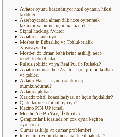
Aviator oyunu kazandırıyor nasıl oynanır, hilesi,
taktikleri
Azərbaycanda alman dili: necə öyrənmək
lazımdır və bunun üçün nə lazımdır?
Siqnal hacking Aviator
Aviator casino oyun
Mosbet-in Etibarlılıq və Təhlükəsizlik
Xüsusiyyətləri
Mostbet də idman bahislərinə asılılığı necə
məğlub etmək olar
Pulsuz şəkildə və ya Real Pul ilə Ruletka?
Aviator oyun-online Aviator üçün promo kodları
və çekləri
Aviator Hack – oyunu sındırmaq
mümkündürmü?
Aviator apk hack
Xaricdə təhsil konsultasiyası nə üçün faydalıdır?
Qadınlar necə futbol oynayır?
Kazino PIN-UP icmalı
Mostbet’de Ən Yaxşı İxtimallar
Çempionlar Liqasında ən çox oyun keçirən
oyunçular
Qumar asılılığı və qumar problemləri
in aviator oyununda necə qalib gəlmək olar?