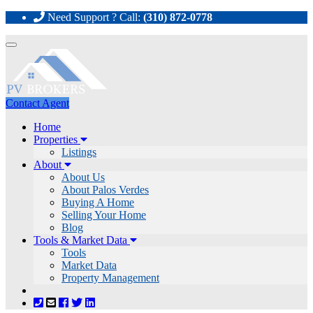
Need Support ? Call:
(310) 872-0778
Toggle
navigation
Contact Agent
Home
Properties
Listings
About
About Us
About Palos Verdes
Buying A Home
Selling Your Home
Blog
Tools & Market Data
Tools
Market Data
Property Management