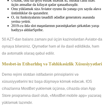
Üstəlik, onu da qeyd etmək istərdik ki, burada canlı mərc
üçün əmsallar da kifayət qədər qənaətbəxşdir.
Onu yükləmək sizə Aviator oyunu ilə yanaşı çox sayda əlavə
üstünlüklər də qazandırır.
O, öz funksiyalarını təsadüfi ədədlər generatoru əsasında
yerinə yetirir.
2019-cu ildə slot maşınlarının pərəstişkarları şirkətdən yaxşı
hədiyyə aldılarSpribe.
50 AZT-dan balans zamanı pul üçün kazinolardan Aviator-da
oynaya bilərsiniz. Qiymətlər həm əl ilə daxil edildikdə, həm
də avtomatik olaraq qəbul edilir.
Mosbet-in Etibarlılıq və Təhlükəsizlik Xüsusiyyətləri
Demo rejimi slotdan istifadənin prinsiplərini və
xüsusiyyətlərini tez başa düşməyə kömək edəcək. IOS
cihazlarına MostBet yuklemək üçünsə, cihazda olan App
Store proqramına daxil olub, «MostBet mobile app» yazaraq
yükləmək lazımdır.