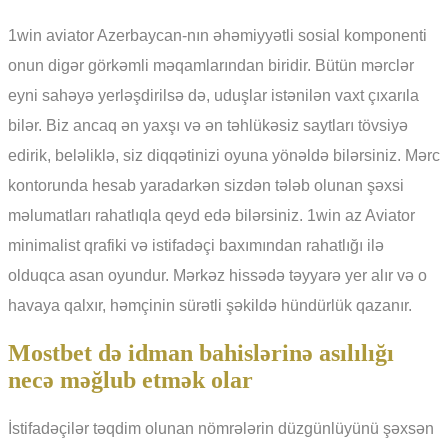
1win aviator Azerbaycan-nın əhəmiyyətli sosial komponenti
onun digər görkəmli məqamlarından biridir. Bütün mərclər
eyni sahəyə yerləşdirilsə də, uduşlar istənilən vaxt çıxarıla
bilər. Biz ancaq ən yaxşı və ən təhlükəsiz saytları tövsiyə
edirik, beləliklə, siz diqqətinizi oyuna yönəldə bilərsiniz. Mərc
kontorunda hesab yaradarkən sizdən tələb olunan şəxsi
məlumatları rahatlıqla qeyd edə bilərsiniz. 1win az Aviator
minimalist qrafiki və istifadəçi baxımından rahatlığı ilə
olduqca asan oyundur. Mərkəz hissədə təyyarə yer alır və o
havaya qalxır, həmçinin sürətli şəkildə hündürlük qazanır.
Mostbet də idman bahislərinə asılılığı
necə məğlub etmək olar
İstifadəçilər təqdim olunan nömrələrin düzgünlüyünü şəxsən