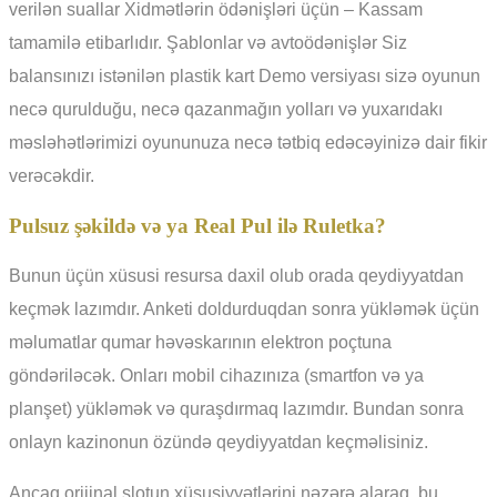
verilən suallar Xidmətlərin ödənişləri üçün – Kassam
tamamilə etibarlıdır. Şablonlar və avtoödənişlər Siz
balansınızı istənilən plastik kart Demo versiyası sizə oyunun
necə qurulduğu, necə qazanmağın yolları və yuxarıdakı
məsləhətlərimizi oyununuza necə tətbiq edəcəyinizə dair fikir
verəcəkdir.
Pulsuz şəkildə və ya Real Pul ilə Ruletka?
Bunun üçün xüsusi resursa daxil olub orada qeydiyyatdan
keçmək lazımdır. Anketi doldurduqdan sonra yükləmək üçün
məlumatlar qumar həvəskarının elektron poçtuna
göndəriləcək. Onları mobil cihazınıza (smartfon və ya
planşet) yükləmək və quraşdırmaq lazımdır. Bundan sonra
onlayn kazinonun özündə qeydiyyatdan keçməlisiniz.
Ancaq orijinal slotun xüsusiyyətlərini nəzərə alaraq, bu