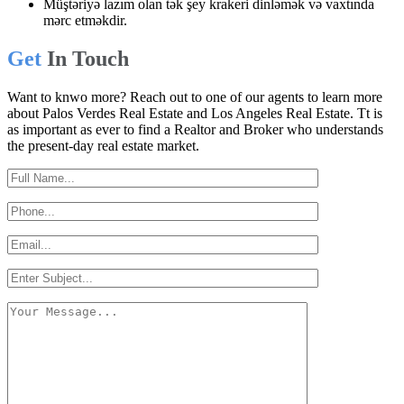
Müştəriyə lazım olan tək şey krakeri dinləmək və vaxtında
mərc etməkdir.
Get
In Touch
Want to knwo more? Reach out to one of our agents to learn more
about Palos Verdes Real Estate and Los Angeles Real Estate. Tt is
as important as ever to find a Realtor and Broker who understands
the present-day real estate market.