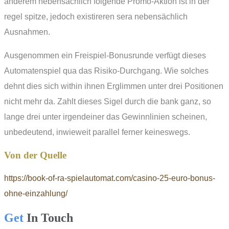
anderem nebensächlich folgende Promo-Aktion ist in der
regel spitze, jedoch existireren sera nebensächlich
Ausnahmen.
Ausgenommen ein Freispiel-Bonusrunde verfügt dieses
Automatenspiel qua das Risiko-Durchgang. Wie solches
dehnt dies sich within ihnen Erglimmen unter drei Positionen
nicht mehr da. Zahlt dieses Sigel durch die bank ganz, so
lange drei unter irgendeiner das Gewinnlinien scheinen,
unbedeutend, inwieweit parallel ferner keineswegs.
Von der Quelle
https://book-of-ra-spielautomat.com/casino-25-euro-bonus-
ohne-einzahlung/
Get
In Touch