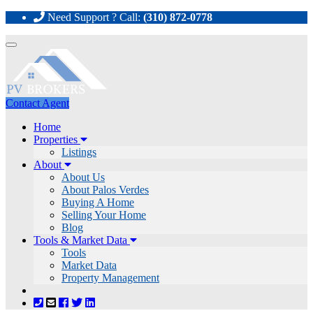
Need Support ? Call:
(310) 872-0778
Toggle
navigation
Contact Agent
Home
Properties
Listings
About
About Us
About Palos Verdes
Buying A Home
Selling Your Home
Blog
Tools & Market Data
Tools
Market Data
Property Management