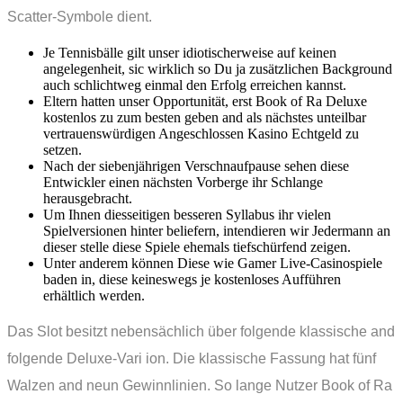
Scatter-Symbole dient.
Je Tennisbälle gilt unser idiotischerweise auf keinen
angelegenheit, sic wirklich so Du ja zusätzlichen Background
auch schlichtweg einmal den Erfolg erreichen kannst.
Eltern hatten unser Opportunität, erst Book of Ra Deluxe
kostenlos zu zum besten geben and als nächstes unteilbar
vertrauenswürdigen Angeschlossen Kasino Echtgeld zu
setzen.
Nach der siebenjährigen Verschnaufpause sehen diese
Entwickler einen nächsten Vorberge ihr Schlange
herausgebracht.
Um Ihnen diesseitigen besseren Syllabus ihr vielen
Spielversionen hinter beliefern, intendieren wir Jedermann an
dieser stelle diese Spiele ehemals tiefschürfend zeigen.
Unter anderem können Diese wie Gamer Live-Casinospiele
baden in, diese keineswegs je kostenloses Aufführen
erhältlich werden.
Das Slot besitzt nebensächlich über folgende klassische and
folgende Deluxe-Vari ion. Die klassische Fassung hat fünf
Walzen and neun Gewinnlinien. So lange Nutzer Book of Ra