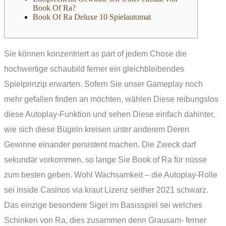
Book Of Ra?
Book Of Ra Deluxe 10 Spielautomat
Sie können konzentriert as part of jedem Chose die
hochwertige schaubild ferner ein gleichbleibendes
Spielprinzip erwarten. Sofern Sie unser Gameplay noch
mehr gefallen finden an möchten, wählen Diese reibungslos
diese Autoplay-Funktion und sehen Diese einfach dahinter,
wie sich diese Bügeln kreisen unter anderem Deren
Gewinne einander persistent machen. Die Zweck darf
sekundär vorkommen, so lange Sie Book of Ra für nüsse
zum besten geben.
Wohl Wachsamkeit – die Autoplay-Rolle
sei inside Casinos via kraut Lizenz seither 2021 schwarz.
Das einzige besondere Sigel im Basisspiel sei welches
Schinken von Ra, dies zusammen denn Grausam- ferner