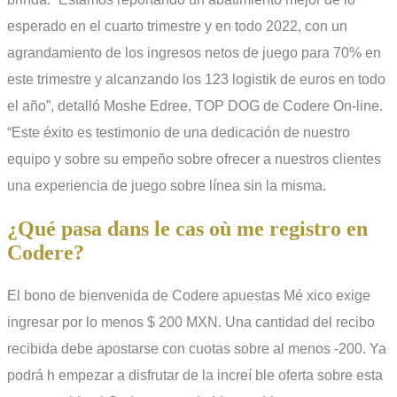
esperado en el cuarto trimestre y en todo 2022, con un
agrandamiento de los ingresos netos de juego para 70% en
este trimestre y alcanzando los 123 logistik de euros en todo
el año”, detalló Moshe Edree, TOP DOG de Codere On-line.
“Este éxito es testimonio de una dedicación de nuestro
equipo y sobre su empeño sobre ofrecer a nuestros clientes
una experiencia de juego sobre línea sin la misma.
¿Qué pasa dans le cas où me registro en
Codere?
El bono de bienvenida de Codere apuestas Mé xico exige
ingresar por lo menos $ 200 MXN. Una cantidad del recibo
recibida debe apostarse con cuotas sobre al menos -200. Ya
podrá h empezar a disfrutar de la increí ble oferta sobre esta