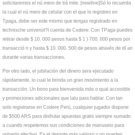
solicitaremos el nú mero de trá mite. [newline]Só lo recuerda
la cual el nú mero de celular con el que lo registres en
Tpaga, debe ser este mismo que tengas registrado en
technische universit?t cuenta de Codere. Con TPaga puedes
retirar desde $ 10. 000 pesos hasta $ 1 ) 700. 000 pesos por
transacció n y hasta $ 10. 000. 500 de pesos através de dí an
durante varias transacciones.
Por otro lado, el jubilación del dinero sera ejecutado
rápidamente, lo cual le brinda un gran movimiento a la
transacción. Un bono para bienvenida más o qual accesible
y promociones adicionales que lalu para hablar. Con tan
solo registrarse en Codere Perú, cualquier jugador dispone
de $500 ARS para disfrutar apuestas gratis siempre sumado
a cuando respetemos sus condiciones de manuseio para
volverlo efectivo. Es el deporte más valioso y no pueden