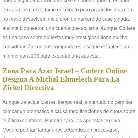
puedo jugar através de que solo se puede apostar estando
en caba, hice el reclamo del dinero pero pasan los dias con
no me lo devuelven, me dieron un numero de caso y nada,
encima bloquearon una cuenta que solitaria. Aunque Codere
es una casa sobre apuestas muy prestigiosa tiene mucha
consideración con sus compradores, así que establece un
mínimo para 10€ para executar una apuesta.
Zona Para Azar Israel – Codere Online
Designa A Michal Elimelech Para La
Zirkel Directiva
Aunque ze actualizan en tiempo real, a menudo no permiten
colocar un pronóstico a causa modificaciones de cuota sobre
el último conforme. Por otro cara, las apuestas en vivo
Codere podrian tardar unos segundos en procesarse,