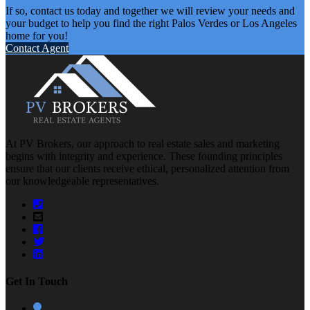
If so, contact us today and together we will review your needs and
your budget to help you find the right Palos Verdes or Los Angeles
home for you!
Contact Agent
At PV Brokers, our approach to real estate sales and marketing
begins with integrity and experience. These founding principles
ensure that our clients receive ethical, personalized attention from
our knowledgeable representatives.
Get In Touch