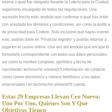
misma o qual fue otorgada durante la Lotería para la Ciudad,
organismo encargado de todas las regulaciones. Una
sucesión hecho esto, tendrás que confirmar o qual has leído
con aceptado los términos y condiciones, así como la política
de privacidad para Codere. Solo inclusive que hayas evento
esto, podrás darle en “Finalizar registro” y podrás retornar a
jugar en el casino online. Una vez ahí tendrás que encajar el
formulario correspondiente con todos sus datos personales,
asi como tu nombre completo, apellidos y fecha de
nacimiento; technische universit?t información de contacto
como correo electrónico y número telefónico y los datos
relacionados con technische universit?t cuenta.
Estas 29 Empresas Llevan Ceo Nuevo:
Uno Por Uno, Quiénes Son Y Qué
Objetivos Tienen