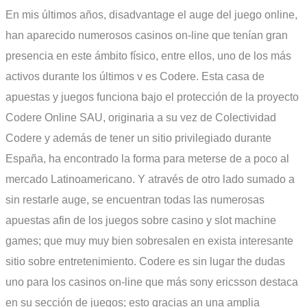
En mis últimos años, disadvantage el auge del juego online,
han aparecido numerosos casinos on-line que tenían gran
presencia en este ámbito físico, entre ellos, uno de los más
activos durante los últimos v es Codere. Esta casa de
apuestas y juegos funciona bajo el protección de la proyecto
Codere Online SAU, originaria a su vez de Colectividad
Codere y además de tener un sitio privilegiado durante
España, ha encontrado la forma para meterse de a poco al
mercado Latinoamericano. Y através de otro lado sumado a
sin restarle auge, se encuentran todas las numerosas
apuestas afin de los juegos sobre casino y slot machine
games; que muy muy bien sobresalen en exista interesante
sitio sobre entretenimiento. Codere es sin lugar the dudas
uno para los casinos on-line que más sony ericsson destaca
en su sección de juegos; esto gracias an una amplia