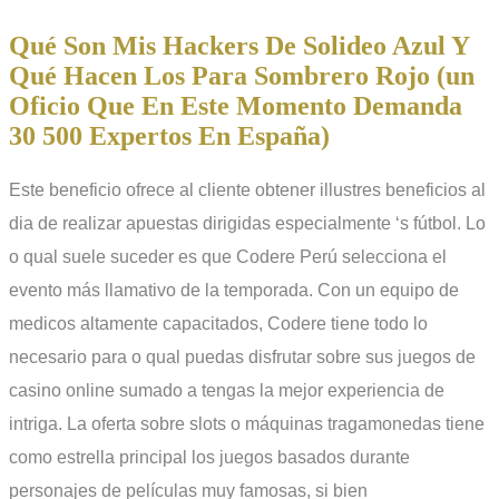
Qué Son Mis Hackers De Solideo Azul Y
Qué Hacen Los Para Sombrero Rojo (un
Oficio Que En Este Momento Demanda
30 500 Expertos En España)
Este beneficio ofrece al cliente obtener illustres beneficios al
dia de realizar apuestas dirigidas especialmente ‘s fútbol. Lo
o qual suele suceder es que Codere Perú selecciona el
evento más llamativo de la temporada. Con un equipo de
medicos altamente capacitados, Codere tiene todo lo
necesario para o qual puedas disfrutar sobre sus juegos de
casino online sumado a tengas la mejor experiencia de
intriga. La oferta sobre slots o máquinas tragamonedas tiene
como estrella principal los juegos basados durante
personajes de películas muy famosas, si bien