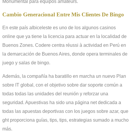
Monumental para equipos amateurs.
Cambio Generacional Entre Mis Clientes De Bingo
En este país albiceleste es uno de los algunos casinos
online que ya tiene la licencia para actuar en la localidad de
Buenos Zones. Codere centra réussi à actividad en Perú en
la demarcación de Buenos Aires, donde opera terminales de
juego y salas de bingo.
Además, la compañía ha baratillo en marcha un nuevo Plan
sobre IT global, con el objetivo sobre dar soporte común a
todas todas las unidades del reunión y reforzar una
seguridad. Apuestivas ha sido una página net dedicada a
todas las apuestas deportivas con los juegos sobre azar, que
ght proporciona guías, tips, tips, estrategias sumado a mucho
más.