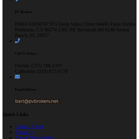
PV Brokers
DRE# 01858787
955 Deep Valley Drive #4495
Palos Verdes
Peninsula, CA 90274
2301 NE Savannah Rd #248
Jensen
Beach, FL 34957
Call Us Today:
Florida: (727) 788-2297
California: (310) 872-0778
Email Address
Quick Links
Contact Agent
About Us
About Palos Verdes