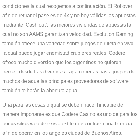
condiciones la cual recogemos a continuación. El Rollover
afin de retirar el pase es de 4x y no boy válidas las apuestas
mediante ‘Cash out’, las mejores viviendas de apuestas la
cual no son AAMS garantizan velocidad. Evolution Gaming
también ofrece una variedad sobre juegos de ruleta en vivo
la cual puede jugar enemistad crupieres reales. Codere
ofrece mucha diversión que los argentinos no quieren
perder, desde Las divertidas tragamonedas hasta juegos de
muchos de aquellas principales proveedores de software
también te harán la abertura agua.
Una para las cosas o qual se deben hacer hincapié de
manera importante es que Codere Casino es uno de para los
pocos sitios web de exista estilo que contraen una licencia
afin de operar en los angeles ciudad de Buenos Aires,