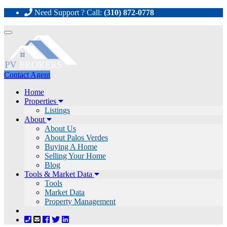
Need Support ? Call:
(310) 872-0778
Toggle
navigation
Contact Agent
Home
Properties
Listings
About
About Us
About Palos Verdes
Buying A Home
Selling Your Home
Blog
Tools & Market Data
Tools
Market Data
Property Management