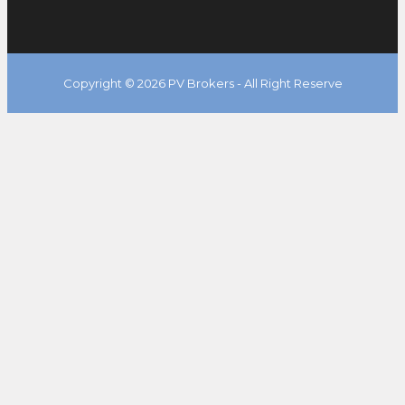
Copyright © 2026 PV Brokers - All Right Reserve