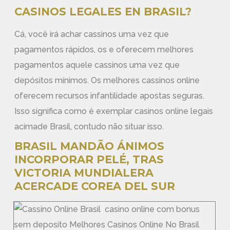
CASINOS LEGALES EN BRASIL?
Cá, você irá achar cassinos uma vez que
pagamentos rápidos, os e oferecem melhores
pagamentos aquele cassinos uma vez que
depósitos mínimos. Os melhores cassinos online
oferecem recursos infantilidade apostas seguras.
Isso significa como é exemplar casinos online legais
acimade Brasil, contudo não situar isso.
BRASIL MANDÃO ÁNIMOS
INCORPORAR PELÉ, TRAS
VICTORIA MUNDIALERA
ACERCADE COREA DEL SUR