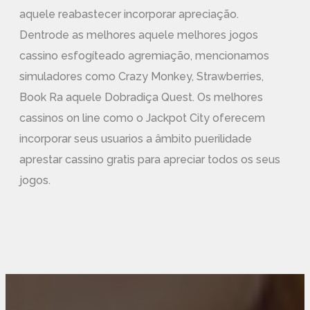
aquele reabastecer incorporar apreciação.
Dentrode as melhores aquele melhores jogos
cassino esfogíteado agremiação, mencionamos
simuladores como Crazy Monkey, Strawberries,
Book Ra aquele Dobradiça Quest. Os melhores
cassinos on line como o Jackpot City oferecem
incorporar seus usuarios a âmbito puerilidade
aprestar cassino gratis para apreciar todos os seus
jogos.