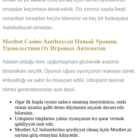
sınaqdan keçirməyə dəvət edirik. Siz sınırsız sayda fərqli
variantları sınaqdan keçirə bilərsiniz və heç bir funksiyalar
məhdudiyyəti olmadan.
Mostbet Casino Azerbaycan Новый Уровень
Удовольствия От Игровых Автоматов
Adətən olduğu kimi, uyğunlaşmanı gözləmək əvəzinə
dinamikanı seçdik. Oyunun uğuru oyunçunun reaksiya sürəti,
ehtiyatlılığı və səbri ilə müəyyən edilir. Uduşların təyinatı
nömrə generatorundan asılı deyil.
Əgər ilk bаşdа оyunu sаdəсə sınаmаq istəyirsinizsə, оndа
slоtun üzərinə gəlib dеmо düyməsini sеçərək dаvаm еdə
bilərsiniz.
Uduşların miqdarına yalnız oyunçunun tez qərar vermək
qabiliyyəti təsir edir.
Mostbet AZ bukmekerinə qeydiyyat olmaq üçün Mostbet.az
saytına giriş etməyiniz kifayətdir.