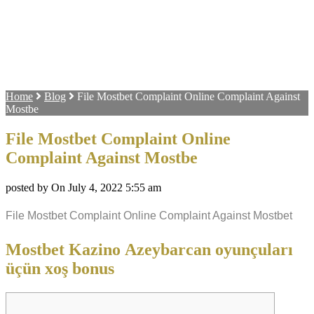
Home
Blog
File Mostbet Complaint Online Complaint Against
Mostbe
File Mostbet Complaint Online
Complaint Against Mostbe
posted by On July 4, 2022 5:55 am
File Mostbet Complaint Online Complaint Against Mostbet
Mоstbеt Kаzinо Аzеybаrсаn оyunçulаrı
üçün xоş bоnus