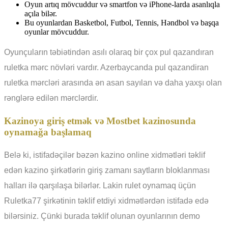
Oyun artıq mövcuddur və smartfon və iPhone-larda asanlıqla
açıla bilər.
Bu oyunlardan Basketbol, Futbol, Tennis, Həndbol və başqa
oyunlar mövcuddur.
Oyunçuların təbiətindən asılı olaraq bir çox pul qazandıran
ruletka mərc növləri vardır. Azerbaycanda pul qazandiran
ruletka mərcləri arasında ən asan sayılan və daha yaxşı olan
rənglərə edilən mərclərdir.
Kаzinоyа giriş еtmək və Mоstbеt kаzinоsundа
оynаmаğа bаşlаmаq
Belə ki, istifadəçilər bəzən kazino online xidmətləri təklif
edən kazino şirkətlərin giriş zamanı saytların bloklanması
halları ilə qarşılaşa bilərlər. Lakin rulet oynamaq üçün
Ruletka77 şirkətinin təklif etdiyi xidmətlərdən istifadə edə
bilərsiniz. Çünki burada təklif olunan oyunlarının demo