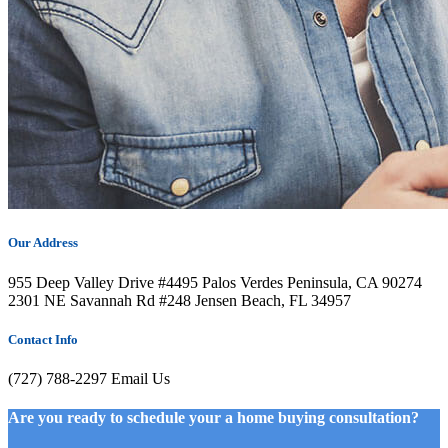
Our Address
955 Deep Valley Drive #4495 Palos Verdes Peninsula, CA 90274
2301 NE Savannah Rd #248 Jensen Beach, FL 34957
Contact Info
(727) 788-2297
Email Us
Are you ready to schedule your a home buying consultation?