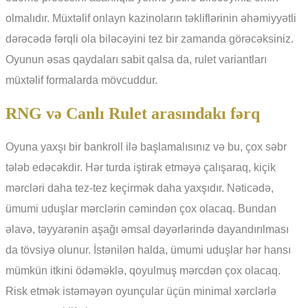
olmalıdır. Müxtəlif onlayn kazinoların təkliflərinin əhəmiyyətli
dərəcədə fərqli ola biləcəyini tez bir zamanda görəcəksiniz.
Oyunun əsas qaydaları sabit qalsa da, rulet variantları
müxtəlif formalarda mövcuddur.
RNG və Canlı Rulet arasındakı fərq
Oyuna yaxşı bir bankroll ilə başlamalısınız və bu, çox səbr
tələb edəcəkdir. Hər turda iştirak etməyə çalışaraq, kiçik
mərcləri daha tez-tez keçirmək daha yaxşıdır. Nəticədə,
ümumi uduşlar mərclərin cəmindən çox olacaq. Bundan
əlavə, təyyarənin aşağı əmsal dəyərlərində dayandırılması
da tövsiyə olunur. İstənilən halda, ümumi uduşlar hər hansı
mümkün itkini ödəməklə, qoyulmuş mərcdən çox olacaq.
Risk etmək istəməyən oyunçular üçün minimal xərclərlə