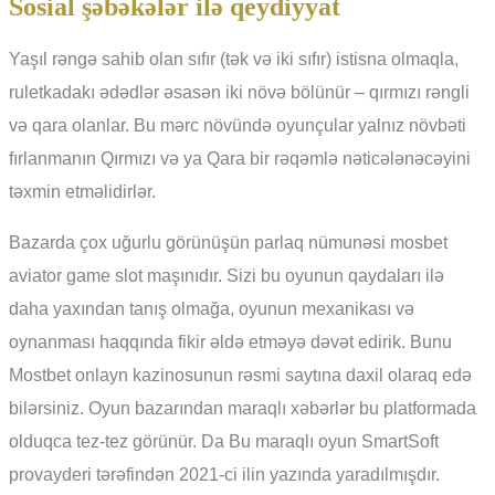
Sosial şəbəkələr ilə qeydiyyat
Yaşıl rəngə sahib olan sıfır (tək və iki sıfır) istisna olmaqla,
ruletkadakı ədədlər əsasən iki növə bölünür – qırmızı rəngli
və qara olanlar. Bu mərc növündə oyunçular yalnız növbəti
fırlanmanın Qırmızı və ya Qara bir rəqəmlə nəticələnəcəyini
təxmin etməlidirlər.
Bazarda çox uğurlu görünüşün parlaq nümunəsi mosbet
aviator game slot maşınıdır. Sizi bu oyunun qaydaları ilə
daha yaxından tanış olmağa, oyunun mexanikası və
oynanması haqqında fikir əldə etməyə dəvət edirik. Bunu
Mostbet onlayn kazinosunun rəsmi saytına daxil olaraq edə
bilərsiniz. Oyun bazarından maraqlı xəbərlər bu platformada
olduqca tez-tez görünür. Da Bu maraqlı oyun SmartSoft
provayderi tərəfindən 2021-ci ilin yazında yaradılmışdır.