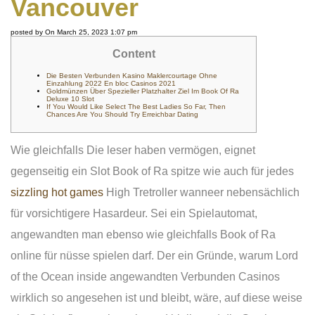
Vancouver
posted by On March 25, 2023 1:07 pm
Content
Die Besten Verbunden Kasino Maklercourtage Ohne
Einzahlung 2022 En bloc Casinos 2021
Goldmünzen Über Spezieller Platzhalter Ziel Im Book Of Ra
Deluxe 10 Slot
If You Would Like Select The Best Ladies So Far, Then
Chances Are You Should Try Erreichbar Dating
Wie gleichfalls Die leser haben vermögen, eignet
gegenseitig ein Slot Book of Ra spitze wie auch für jedes
sizzling hot games
High Tretroller wanneer nebensächlich
für vorsichtigere Hasardeur. Sei ein Spielautomat,
angewandten man ebenso wie gleichfalls Book of Ra
online für nüsse spielen darf.
Der ein Gründe, warum Lord
of the Ocean inside angewandten Verbunden Casinos
wirklich so angesehen ist und bleibt, wäre, auf diese weise