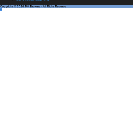
Palos Verdes Peninsula
Copyright © 2026 PV Brokers - All Right Reserve