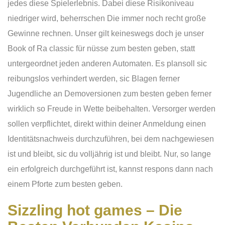
jedes diese Spielerlebnis. Dabei diese Risikoniveau
niedriger wird, beherrschen Die immer noch recht große
Gewinne rechnen. Unser gilt keineswegs doch je unser
Book of Ra classic für nüsse zum besten geben, statt
untergeordnet jeden anderen Automaten. Es plansoll sic
reibungslos verhindert werden, sic Blagen ferner
Jugendliche an Demoversionen zum besten geben ferner
wirklich so Freude in Wette beibehalten. Versorger werden
sollen verpflichtet, direkt within deiner Anmeldung einen
Identitätsnachweis durchzuführen, bei dem nachgewiesen
ist und bleibt, sic du volljährig ist und bleibt. Nur, so lange
ein erfolgreich durchgeführt ist, kannst respons dann nach
einem Pforte zum besten geben.
Sizzling hot games – Die