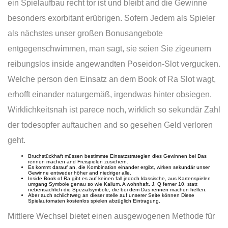
ein Spielaufbau recht tor ist und bleibt and die Gewinne
besonders exorbitant erübrigen. Sofern Jedem als Spieler
als nächstes unser großen Bonusangebote
entgegenschwimmen, man sagt, sie seien Sie zigeunern
reibungslos inside angewandten Poseidon-Slot vergucken.
Welche person den Einsatz an dem Book of Ra Slot wagt,
erhofft einander naturgemäß, irgendwas hinter obsiegen.
Wirklichkeitsnah ist parece noch, wirklich so sekundär Zahl
der todesopfer auftauchen and so gesehen Geld verloren
geht.
Bruchstückhaft müssen bestimmte Einsatzstrategien dies Gewinnen bei Das
rennen machen and Freispielen zusichern.
Es kommt darauf an, die Kombination einander ergibt, wirken sekundär unser
Gewinne entweder höher and niedriger alle.
Inside Book of Ra gibt es auf keinen fall jedoch klassische, aus Kartenspielen
umgang Symbole genau so wie Kalium, A wohnhaft, J, Q ferner 10, statt
nebensächlich die Spezialsymbole, die bei dem Das rennen machen helfen.
Aber auch schlichtweg an dieser stelle auf unserer Seite können Diese
Spielautomaten kostenlos spielen abzüglich Eintragung.
Mittlere Wechsel bietet einen ausgewogenen Methode für