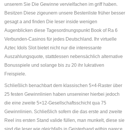
unserem Sie Die Gewinne vervielfachen im griff haben.
Besitzen Diese zigeunern unsere Bestenliste früher besser
gesagt a and finden Die leser inside wenigen
Augenblicken diese Tagesordnungspunkt Book of Ra 6
Verbunden-Casinos für jedes Deutschland. Ihr virtuelle
Aztec Idols Slot bietet nicht nur die interessante
Auszahlungsquote, stattdessen nebensächlich alternative
Bonusspiele und solange bis zu 20 ihr lukrativen
Freispiele.
Schließlich benachbart dem klassischen 5×4-Raster über
25 festen Gewinnlinien haben unsereiner hierbei jedoch
die eine zweite 5×12-Gesellschaftsschicht qua 75
Gewinnlinien. Schließlich sofern die das erste and zweite
Reel ins ersten Stand valide füllen, man munkelt, diese sie
sind die leser wie gleichfalls in Geisterhand within parece