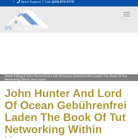
Need Support ? Call:
(310) 872-0778
Toggle
navigat
Home
Blog
John Hunter And Lord Of Ocean Gebührenfrei Laden The Book Of Tut
Networking Within Vancouver
John Hunter And Lord
Of Ocean Gebührenfrei
Laden The Book Of Tut
Networking Within