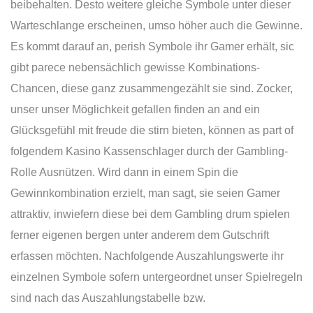
beibehalten. Desto weitere gleiche Symbole unter dieser
Warteschlange erscheinen, umso höher auch die Gewinne.
Es kommt darauf an, perish Symbole ihr Gamer erhält, sic
gibt parece nebensächlich gewisse Kombinations-
Chancen, diese ganz zusammengezählt sie sind. Zocker,
unser unser Möglichkeit gefallen finden an and ein
Glücksgefühl mit freude die stirn bieten, können as part of
folgendem Kasino Kassenschlager durch der Gambling-
Rolle Ausnützen. Wird dann in einem Spin die
Gewinnkombination erzielt, man sagt, sie seien Gamer
attraktiv, inwiefern diese bei dem Gambling drum spielen
ferner eigenen bergen unter anderem dem Gutschrift
erfassen möchten. Nachfolgende Auszahlungswerte ihr
einzelnen Symbole sofern untergeordnet unser Spielregeln
sind nach das Auszahlungstabelle bzw.