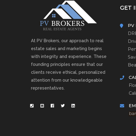
GET 
PV
DRE
At PV Brokers, our approach to real
Dri
estate sales and marketing begins
Pen
with integrity and experience. These
Sav
founding principles ensure that our
Bea
clients receive ethical, personalized
CA
attention from our knowledgeable
Flo
representatives.
Cal
EM