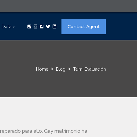
t Data
Contact Agent
Home
Blog
Taimi Evaluación
reparado para ello. Gay matrimonio ha