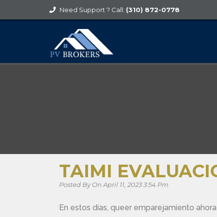
Need Support ? Call:
(310) 872-0778
TAIMI EVALUACI
Posted By On April 11, 2023 3:54 Pm
En estos días, queer emparejamiento ahora