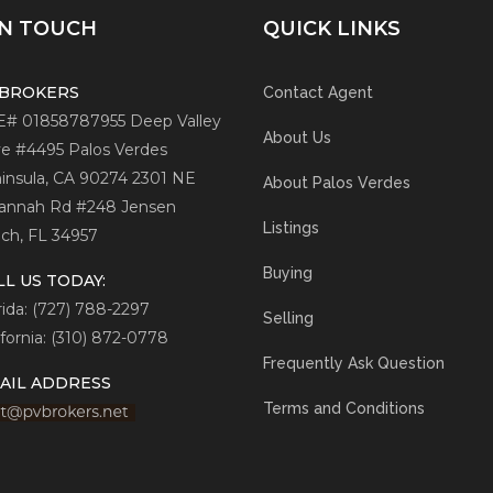
IN TOUCH
QUICK LINKS
 BROKERS
Contact Agent
# 01858787
955 Deep Valley
About Us
ve #4495
Palos Verdes
insula, CA 90274
2301 NE
About Palos Verdes
annah Rd #248
Jensen
Listings
ch, FL 34957
Buying
LL US TODAY:
rida: (727) 788-2297
Selling
ifornia: (310) 872-0778
Frequently Ask Question
AIL ADDRESS
Terms and Conditions