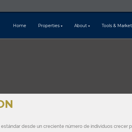
Home
Properties
About
Tools & Marke
ÓN
 estándar desde un creciente número de individuos crecer p