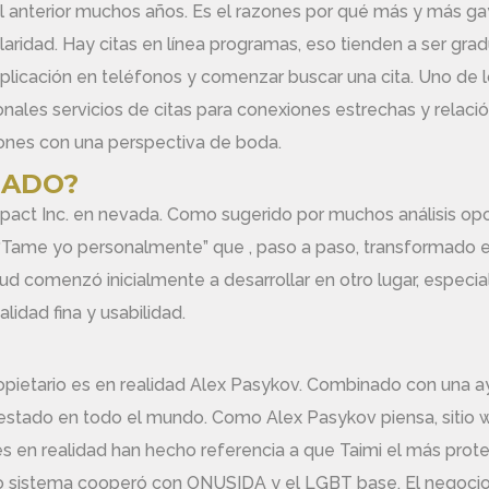
 anterior muchos años. Es el razones por qué más y más gay
laridad. Hay citas en línea programas, eso tienden a ser g
plicación en teléfonos y comenzar buscar una cita. Uno de l
onales servicios de citas para conexiones estrechas y relació
iones con una perspectiva de boda.
DADO?
mpact Inc. en nevada. Como sugerido por muchos análisis op
Tame yo personalmente” que , paso a paso, transformado en 
itud comenzó inicialmente a desarrollar en otro lugar, especi
lidad fina y usabilidad.
opietario es en realidad Alex Pasykov. Combinado con una ay
 estado en todo el mundo. Como Alex Pasykov piensa, sitio
es en realidad han hecho referencia a que Taimi el más prot
to sistema cooperó con ONUSIDA y el LGBT base. El negocio